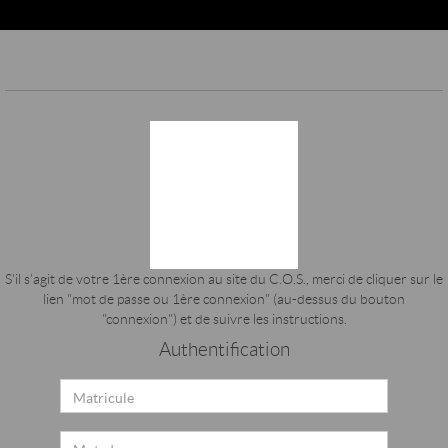
Panneau de gestion des cookies
S'il s'agit de votre 1ère connexion au site du C.O.S., merci de cliquer sur le
lien "mot de passe ou 1ère connexion" (au-dessus du bouton
"connexion") et de suivre les instructions.
Authentification