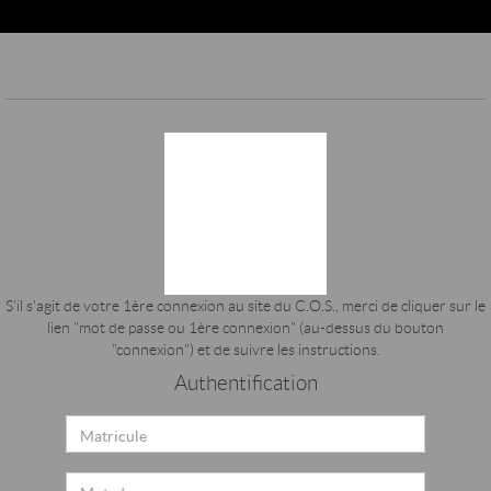
Panneau de gestion des cookies
S'il s'agit de votre 1ère connexion au site du C.O.S., merci de cliquer sur le
lien "mot de passe ou 1ère connexion" (au-dessus du bouton
"connexion") et de suivre les instructions.
Authentification